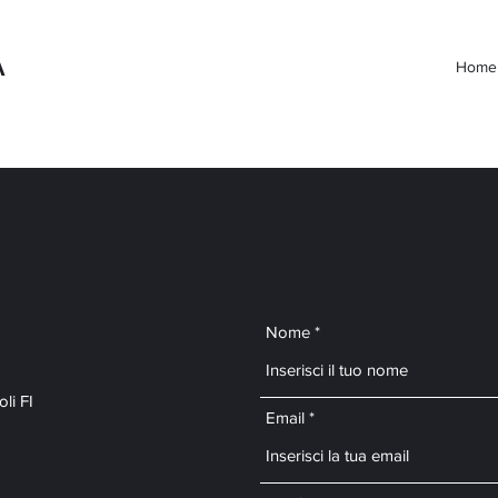
A
Home
Nome
li FI
Email