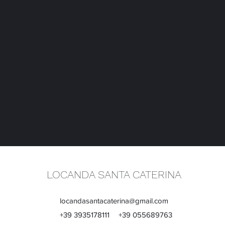
LOCANDA SANTA CATERINA
locandasantacaterina@gmail.com
+39 3935178111
+39 055689763