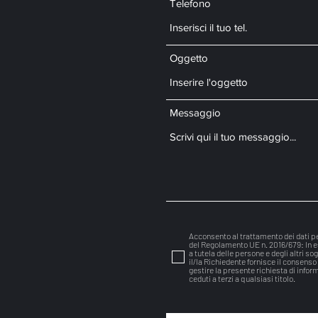
Telefono
Oggetto
Messaggio
Acconsento al trattamento dei dati pe
del Regolamento UE n. 2016/679: In es
a tutela delle persone e degli altri so
il/la Richiedente fornisce il consenso
gestire la presente richiesta di info
ceduti a terzi a qualsiasi titolo.